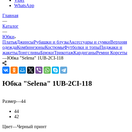
Viber
WhatsApp
Главная
—
Каталог
—
Юбки
Платья
Джинсы
Рубашки и блузы
Аксессуары и сумки
Верхняя
одежда
Комбинезоны
Костюмы
Футболки и топы
Пиджаки и
жакеты
Лонгсливы
Брюки
Трикотаж
Кардиганы
Ремни
Корсеты
—
Юбка "Selena" 1UB-2CI-118
Юбка "Selena" 1UB-2CI-118
Размер
—
44
44
42
Цвет
—
Черный принт