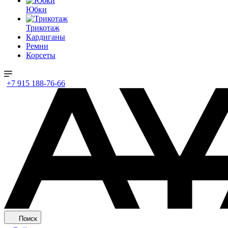
Юбки
Трикотаж
Кардиганы
Ремни
Корсеты
+7 915 188-76-66
Поиск