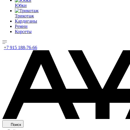
Юбки
Трикотаж
Кардиганы
Ремни
Корсеты
+7 915 188-76-66
Поиск