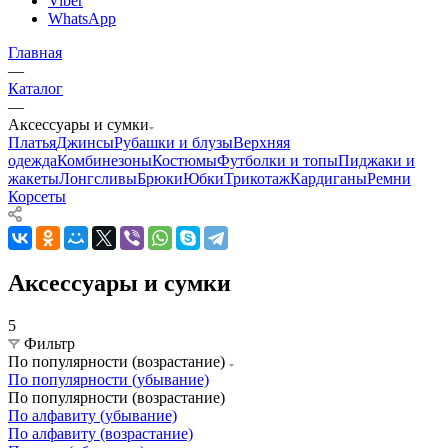
Viber
WhatsApp
Главная
—
Каталог
—
Аксессуары и сумки
Платья
Джинсы
Рубашки и блузы
Верхняя
одежда
Комбинезоны
Костюмы
Футболки и топы
Пиджаки и
жакеты
Лонгсливы
Брюки
Юбки
Трикотаж
Кардиганы
Ремни
Корсеты
Аксессуары и сумки
5
Фильтр
По популярности (возрастание)
По популярности (убывание)
По популярности (возрастание)
По алфавиту (убывание)
По алфавиту (возрастание)