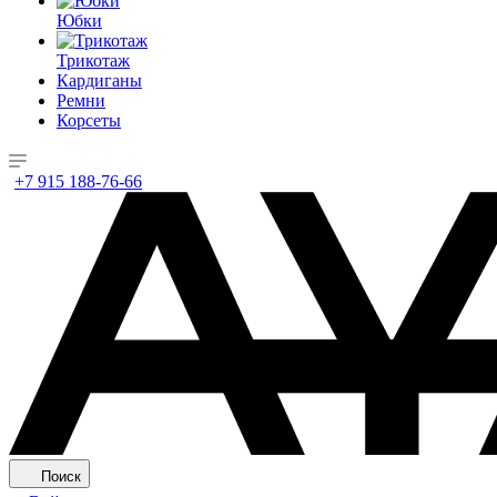
Юбки
Трикотаж
Кардиганы
Ремни
Корсеты
+7 915 188-76-66
Поиск