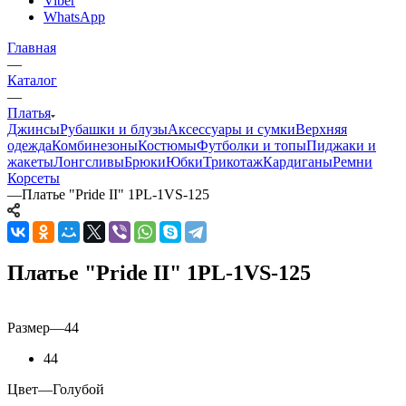
Viber
WhatsApp
Главная
—
Каталог
—
Платья
Джинсы
Рубашки и блузы
Аксессуары и сумки
Верхняя
одежда
Комбинезоны
Костюмы
Футболки и топы
Пиджаки и
жакеты
Лонгсливы
Брюки
Юбки
Трикотаж
Кардиганы
Ремни
Корсеты
—
Платье "Pride II" 1PL-1VS-125
Платье "Pride II" 1PL-1VS-125
Размер
—
44
44
Цвет
—
Голубой