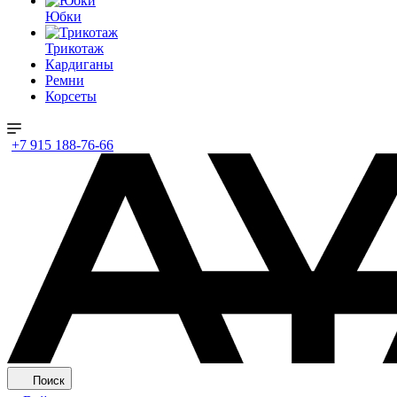
Юбки
Трикотаж
Кардиганы
Ремни
Корсеты
+7 915 188-76-66
Поиск