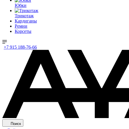
Юбки
Трикотаж
Кардиганы
Ремни
Корсеты
+7 915 188-76-66
Поиск