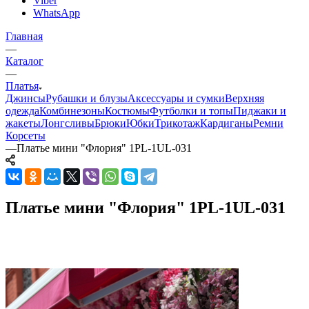
Viber
WhatsApp
Главная
—
Каталог
—
Платья
Джинсы
Рубашки и блузы
Аксессуары и сумки
Верхняя
одежда
Комбинезоны
Костюмы
Футболки и топы
Пиджаки и
жакеты
Лонгсливы
Брюки
Юбки
Трикотаж
Кардиганы
Ремни
Корсеты
—
Платье мини "Флория" 1PL-1UL-031
Платье мини "Флория" 1PL-1UL-031