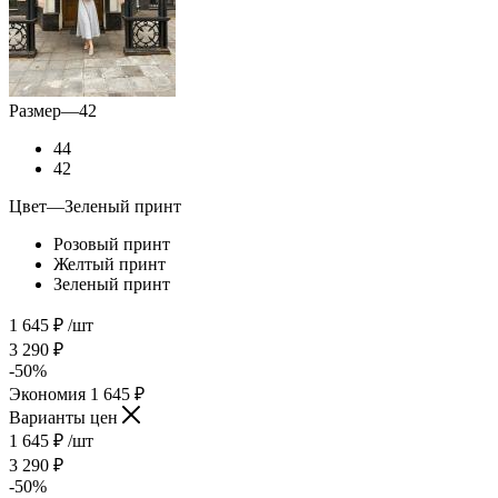
Размер
—
42
44
42
Цвет
—
Зеленый принт
Розовый принт
Желтый принт
Зеленый принт
1 645
₽
/шт
3 290
₽
-
50
%
Экономия
1 645
₽
Варианты цен
1 645
₽
/шт
3 290
₽
-
50
%