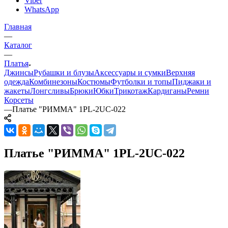
Viber
WhatsApp
Главная
—
Каталог
—
Платья
Джинсы
Рубашки и блузы
Аксессуары и сумки
Верхняя
одежда
Комбинезоны
Костюмы
Футболки и топы
Пиджаки и
жакеты
Лонгсливы
Брюки
Юбки
Трикотаж
Кардиганы
Ремни
Корсеты
—
Платье "РИММА" 1PL-2UC-022
Платье "РИММА" 1PL-2UC-022