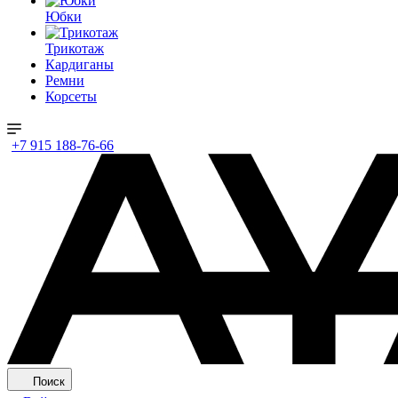
Юбки
Трикотаж
Кардиганы
Ремни
Корсеты
+7 915 188-76-66
Поиск