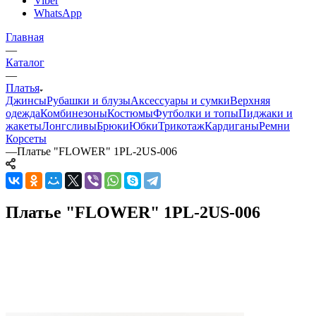
Viber
WhatsApp
Главная
—
Каталог
—
Платья
Джинсы
Рубашки и блузы
Аксессуары и сумки
Верхняя
одежда
Комбинезоны
Костюмы
Футболки и топы
Пиджаки и
жакеты
Лонгсливы
Брюки
Юбки
Трикотаж
Кардиганы
Ремни
Корсеты
—
Платье "FLOWER" 1PL-2US-006
Платье "FLOWER" 1PL-2US-006