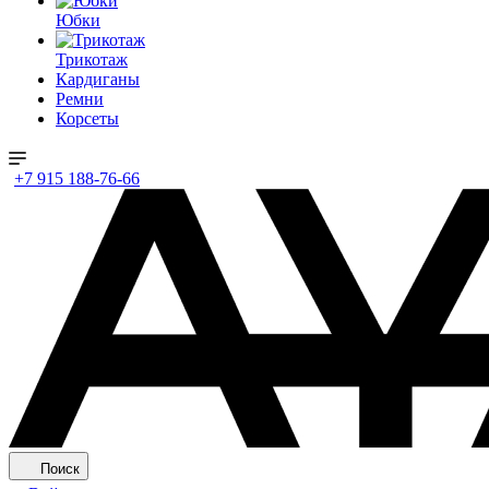
Юбки
Трикотаж
Кардиганы
Ремни
Корсеты
+7 915 188-76-66
Поиск