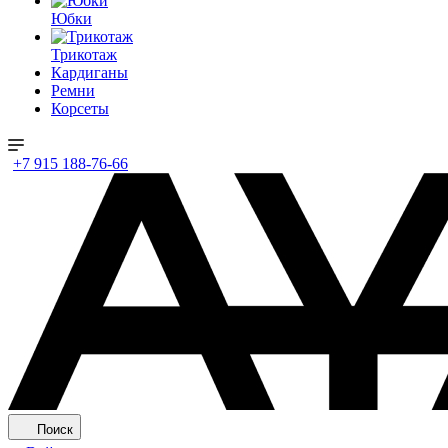
Юбки
Трикотаж
Кардиганы
Ремни
Корсеты
+7 915 188-76-66
Поиск