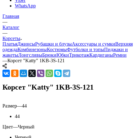
Viber
WhatsApp
Главная
—
Каталог
—
Корсеты
Платья
Джинсы
Рубашки и блузы
Аксессуары и сумки
Верхняя
одежда
Комбинезоны
Костюмы
Футболки и топы
Пиджаки и
жакеты
Лонгсливы
Брюки
Юбки
Трикотаж
Кардиганы
Ремни
—
Корсет "Katty" 1KB-3S-121
Корсет "Katty" 1KB-3S-121
Размер
—
44
44
Цвет
—
Черный
Черный